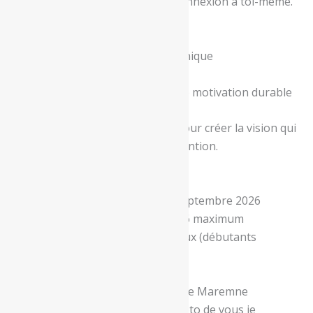
t’offrir un moment de reconnexion à toi-même.
🌟 Repartez avec
✨ Ton tableau de visualisation unique
✨ Une vision claire et alignée
✨ Une énergie renouvelée et une motivation durable
👉
Offre-toi ce temps précieux
pour créer la vision qui
te ressemble et avancer avec intention.
Infos pratiques :
Dates : Samedi 26 septembre 2026
Nombre de places : 6 maximum
Niveau : Tous niveaux (débutants
bienvenus)
Format : 1 journée
Lieu : Saint Geours de Maremne
Fourniture : une photo de vous je