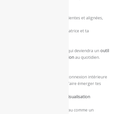
conditionnements),
poser des intentions conscientes et alignées,
activer ton imagination créatrice et ta
motivation,
créer un tableau puissant qui deviendra un
outil
d’ancrage et de manifestation
au quotidien.
✨ Ce que tu vas vivre
✔ Un temps de recentrage et de connexion intérieure
✔ Une visualisation guidée pour faire émerger tes
aspirations profondes
✔ La création de ton
tableau de visualisation
personnalisé
✔ Des clés pour utiliser ton tableau comme un