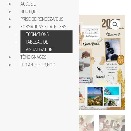
Aller
ACCUEIL
au
BOUTIQUE
Le
Le
quantité
contenu
PRISE DE RENDEZ-VOUS
prix
prix
Promo !
de
FORMATIONS ET ATELIERS
initial
actuel
ATELIER
FORMATIONS
était :
est :
TABLEAU
TABLEAU DE
111,00€.
85,00€.
DE
VISUALISATION
VISUALISATION
TÉMOIGNAGES
SEPTEMBRE
0 Article
0,00€
2026