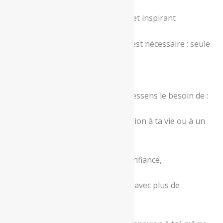
véritable support d’évolution
✔ Un espace bienveillant, créatif et inspirant
Aucune compétence artistique n’est nécessaire : seule
ton
intuition
compte.
🔮 Pour qui est cet atelier ?
Cet atelier est fait pour toi si tu ressens le besoin de :
donner une nouvelle direction à ta vie ou à un
projet,
retrouver clarté, élan et confiance,
matérialiser tes intentions avec plus de
conscience,