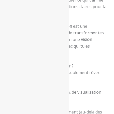
profondément et poser des intentions claires pour la
suite de ton chemin.
L’
atelier de tableau de visualisation
est une
expérience guidée qui te permet de transformer tes
envies, tes rêves et tes objectifs en une
vision
concrète, inspirante et alignée
avec qui tu es
aujourd’hui.
🌿 Pourquoi participer à cet atelier ?
Parce que visualiser, ce n’est pas seulement rêver.
C’est
clarifier
,
choisir
,
incarner
.
Grâce à des temps d’introspection, de visualisation
guidée et de création, tu vas :
clarifier ce que tu veux vraiment (au-delà des