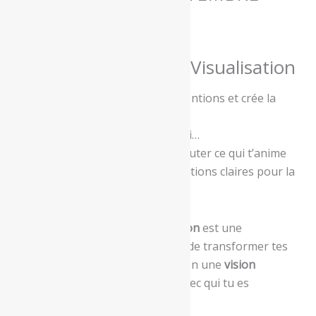
2026
111,00
€
85,00
€
✨ Atelier Tableau de Visualisation
Donne une forme claire à tes intentions et crée la
vision de ta vie alignée
Et si tu prenais un temps pour toi…
Un temps pour faire le point, écouter ce qui t’anime
profondément et poser des intentions claires pour la
suite de ton chemin.
L’
atelier de tableau de visualisation
est une
expérience guidée qui te permet de transformer tes
envies, tes rêves et tes objectifs en une
vision
concrète, inspirante et alignée
avec qui tu es
aujourd’hui.