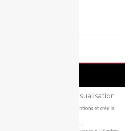
Disponibilité :
6 en stock
Ajouter au panier
Catégorie :
ATELIERS
Description
Avis (0)
✨ Atelier Tableau de Visualisation
Donne une forme claire à tes intentions et crée la
vision de ta vie alignée
Et si tu prenais un temps pour toi…
Un temps pour faire le point, écouter ce qui t’anime