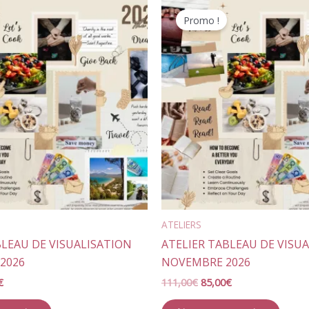
Le
Le
Le
prix
prix
prix
Promo !
actuel
initial
actuel
est :
était :
est :
0€.
85,00€.
111,00€.
85,00€.
ATELIERS
BLEAU DE VISUALISATION
ATELIER TABLEAU DE VISU
2026
NOVEMBRE 2026
€
111,00
€
85,00
€