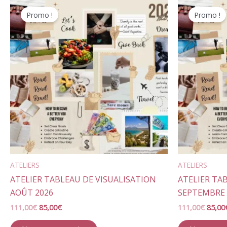
Le
Le
Le
prix
prix
prix
Promo !
Promo !
initial
actuel
initial
était :
est :
était :
111,00€.
85,00€.
111,0
ATELIERS
ATELIERS
ATELIER TABLEAU DE VISUALISATION
ATELIER TA
AOÛT 2026
SEPTEMBRE 
111,00
€
85,00
€
111,00
€
85,00