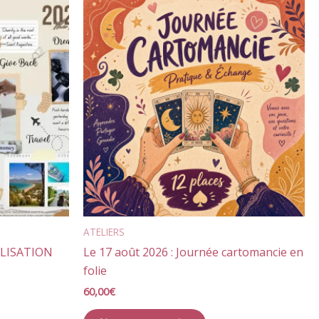
ATELIERS
ALISATION
Le 17 août 2026 : Journée cartomancie en
folie
60,00
€